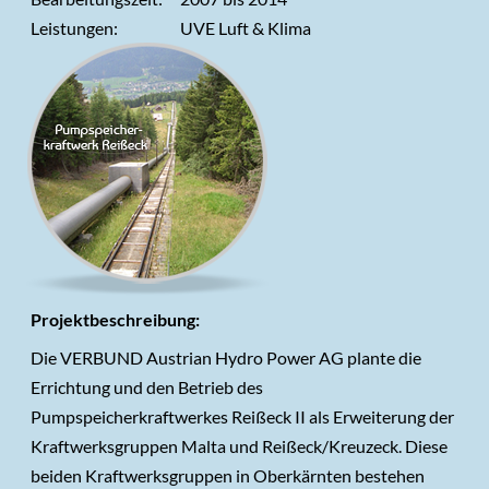
Arbeitsplatzmessungen
Leistungen:
UVE Luft & Klima
Freizeit-/ Sporteinrichtungen
Referenzsuche
Emissions- und Immissionsmessung
Referenzsuche
Über LUA
Firmenprofil
Team
Qualität
Kontakt
Lageplan
Projektbeschreibung:
Die VERBUND Austrian Hydro Power AG plante die
Errichtung und den Betrieb des
Pumpspeicherkraftwerkes Reißeck II als Erweiterung der
Kraftwerksgruppen Malta und Reißeck/Kreuzeck. Diese
beiden Kraftwerksgruppen in Oberkärnten bestehen