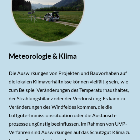
Arbeitsplatzmessungen
Referenzsuche
Referenzen
Energiewirtschaft
Über LUA
Verkehr
Firmenprofil
Team
Industrie und Gewerbe
Meteorologie & Klima
Qualität
Kontakt
Städtebau/ Einkaufszentren/ Parkgaragen
Lageplan
Rohstoffgewinnung
Die Auswirkungen von Projekten und Bauvorhaben auf
Wasserwirtschaft
die lokalen Klimaverhältnisse können vielfältig sein, wie
Abfallwirtschaft
zum Beispiel Veränderungen des Temperaturhaushaltes,
Freizeit-/ Sporteinrichtungen
der Strahlungsbilanz oder der Verdunstung. Es kann zu
Veränderungen des Windfeldes kommen, die die
Emissions- und Immissionsmessung
Luftgüte-Immissionssituation oder die Austausch-
Referenzsuche
prozesse ungünstig beeinflussen. Im Rahmen von UVP-
Verfahren sind Auswirkungen auf das Schutzgut Klima zu