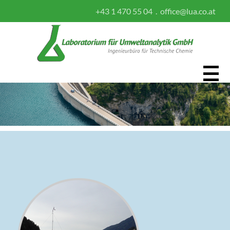
+43 1 470 55 04 . office@lua.co.at
Home
Leistungen
Umweltvertäglichkeitsprüfung UVE/UVP
Emissionsmessungen
Immissionsmessungen
Meteorologie/Klima
Behördliche Genehmigungsverfahren
Schadstoff­ausbreitungs­rechnungen
Sachverständigentätigkeit/ Consulting
Studien/Forschungstätigkeiten