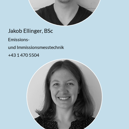
Tätigke
Ausbreitungs- / Modellrechnungen, Umwelt­v
itsfeld:
erträglichkeits­prüfungen, behördliche Geneh
migungs­verfahren
Jakob Ellinger, BSc
Emissions-
und Immissionsmesstechnik
+43 1 470 5504
Ausbil
Studium Betriebswirtschaft (MSc, laufend)
dung:
Berufs
seit 2021 Mitarbeiter der LUA GmbH
erfahr
ung:
Tätigke
Emissions- / Immissionsmessungen, Umweltba
itsfeld:
uaufsicht und Umweltbaubegleitung für den F