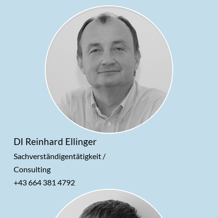
Arbeitsplatzmessungen
Freizeit-/ Sporteinrichtungen
Referenzsuche
Emissions- und Immissionsmessung
Referenzsuche
DI Reinhard Ellinger
Sachverständigentätigkeit /
Consulting
+43 664 381 4792
Ausbil
BOKU/TU-Wien
dung: